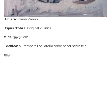
Artista:
Marini Marino
Tipus d'obra:
Original / Única
Mida:
35x50 cm
Tècnica:
oli, tempera i aquarel·la sobre paper sobre tela
1952