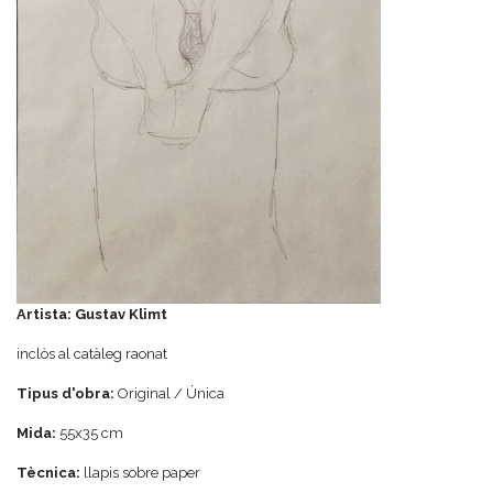
Artista:
Gustav Klimt
inclòs al catàleg raonat
Tipus d'obra:
Original / Única
Mida:
55x35 cm
Tècnica:
llapis sobre paper